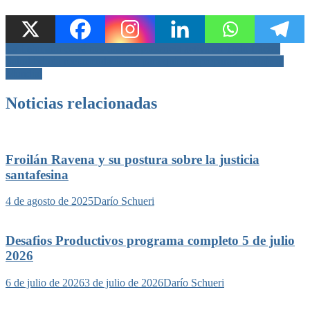
Navegación
La Lehmann cerró tres días de presencia activa en Todo Láctea
Salud brinda recomendaciones para quienes preparan su viaje al
de
Mundial
entradas
Noticias relacionadas
Froilán Ravena y su postura sobre la justicia
santafesina
4 de agosto de 2025
Darío Schueri
Desafios Productivos programa completo 5 de julio
2026
6 de julio de 2026
3 de julio de 2026
Darío Schueri