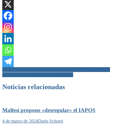
Navegación
Simonetta: «Estamos ante nuevos paradigmas en el mundo»
Exitosa nueva edición de Impulsa 2026
de
entradas
Noticias relacionadas
Malfesi propone «desregular» el IAPOS
4 de marzo de 2024
Darío Schueri