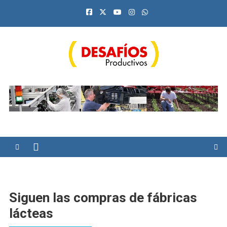
Saltar
al
contenido
Desafíos Productivos
Siguen las compras de fábricas
lácteas