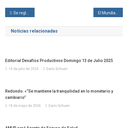
Navegación
Se reglamentó la Ley Laboral. Todo lo que tenés que saber
El Mundial de fútbol de los técnicos argentinos
de
Noticias relacionadas
entradas
Editorial Desafíos Productivos Domingo 13 de Julio 2025
16 de julio de 2025
Darío Schueri
Redondo: «“Se mantiene la tranquilidad en lo monetario y
cambiario”
18 de mayo de 2026
Darío Schueri