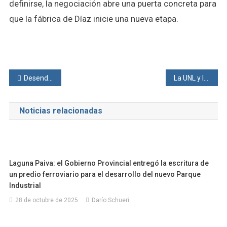
definirse, la negociación abre una puerta concreta para
que la fábrica de Díaz inicie una nueva etapa.
Navegación
Desendeudamiento: Banco Santa Fe ofrece una solución accesible y transparente para romper el círculo de las deudas
La UNL y la Unión Industrial refuerzan su alianza estratégica para el desarrollo
de
Noticias relacionadas
entradas
Laguna Paiva: el Gobierno Provincial entregó la escritura de
un predio ferroviario para el desarrollo del nuevo Parque
Industrial
28 de octubre de 2025
Darío Schueri