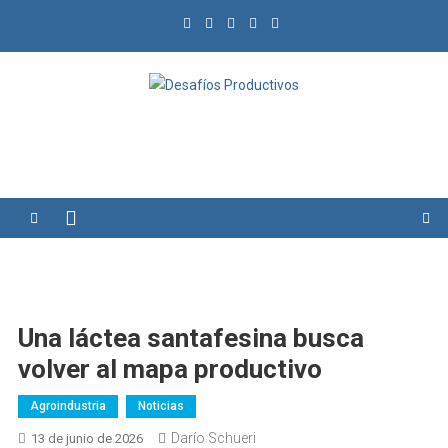
Saltar
al
contenido
Desafíos Productivos
Una láctea santafesina busca
volver al mapa productivo
Agroindustria
Noticias
Darío Schueri
13 de junio de 2026