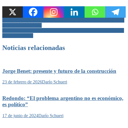
Navegación
Del Frade: «Lo que pasó con el asesinato de un oficial de la Federal
no tiene explicación».
de
Castellani: «El campo tiene que ser para producir, no para especular
entradas
financieramente»
Noticias relacionadas
Jorge Benet: presente y futuro de la construcción
23 de febrero de 2026
Darío Schueri
Redondo: “El problema argentino no es económico,
es político”
17 de junio de 2024
Darío Schueri