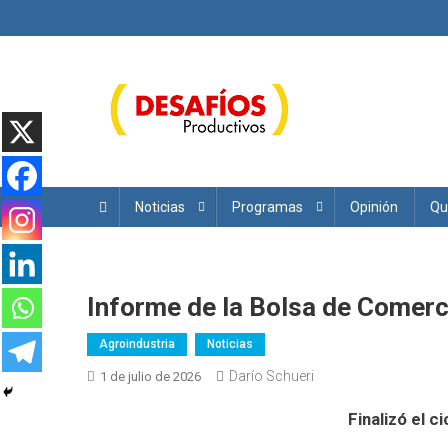
Saltar
al
contenido
Desafíos Productivos
Noticias
Programas
Opinión
Qu
Informe de la Bolsa de Comerci
Agroindustria
Noticias
Darío Schueri
1 de julio de 2026
Finalizó el 