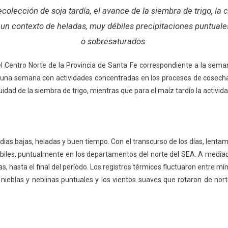
olección de soja tardía, el avance de la siembra de trigo, la 
n un contexto de heladas, muy débiles precipitaciones puntuales
o sobresaturados.
l Centro Norte de la Provincia de Santa Fe correspondiente a la sema
 una semana con actividades concentradas en los procesos de cosecha d
nuidad de la siembra de trigo, mientras que para el maíz tardío la activi
ias bajas, heladas y buen tiempo. Con el transcurso de los días, lenta
ébiles, puntualmente en los departamentos del norte del SEA. A mediado
, hasta el final del período. Los registros térmicos fluctuaron entre m
nieblas y neblinas puntuales y los vientos suaves que rotaron de nort