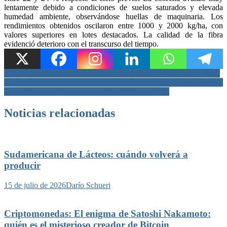
lentamente debido a condiciones de suelos saturados y elevada
humedad ambiente, observándose huellas de maquinaria. Los
rendimientos obtenidos oscilaron entre 1000 y 2000 kg/ha, con
valores superiores en lotes destacados. La calidad de la fibra
evidenció deterioro con el transcurso del tiempo.
Navegación
Vuelos panorámicos sobre Santa Fe en estas vacaciones de invierno
“Defendimos a nuestro campo y a la industria del biodiésel”, destacó
de
Pullaro tras el respaldo europeo a la soja sustentable
entradas
Noticias relacionadas
Sudamericana de Lácteos: cuándo volverá a
producir
15 de julio de 2026
Darío Schueri
Criptomonedas: El enigma de Satoshi Nakamoto:
quién es el misterioso creador de Bitcoin