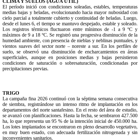
CLIMA Y SUELOS (AGUA ÚTIL)
El período inició con condiciones soleadas, estables, temperaturas
medias bajas y heladas, evolucionando hacia mayor nubosidad con
cielo parcial a totalmente cubierto y continuidad de heladas. Luego,
desde el lunes 6, el tiempo se mantuvo despejado, estable y soleado.
Los registros térmicos fluctuaron entre mínimos de -1 a 9 ºC y
máximos de 9 a 18 ºC. Se registró una progresiva disminución de la
humedad ambiente, con presencia de nieblas y neblinas puntuales, y
vientos suaves del sector norte – noreste a sur. En los perfiles de
suelo, se observó una disminución de encharcamientos en áreas
superficiales, aunque en posiciones medias y bajas persistieron
condiciones de saturación o sobresaturación, condicionadas por
precipitaciones previas.
TRIGO
La campaña fina 2026 continuó con la séptima semana consecutiva
de siembra, registrándose un intenso ritmo de implantación en los
departamentos del norte santafesino. En el resto del área de estudio,
se avanzó con planificaciones. Hasta la fecha, se sembraron 427.500
ha, lo que representa un 95 % de la intención inicial de 450.000 ha.
Los lotes implantados se encontraron en pleno desarrollo vegetativo,
en muy buen estado, con adecuada fertilización nitrogenada y sin
inconvenientes sanitarios.