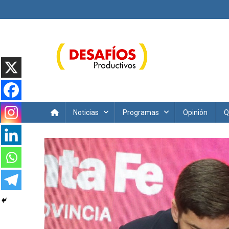
Saltar
al
contenido
Desafíos Productivos
Noticias
Programas
Opinión
Q