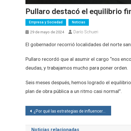
Pullaro destacó el equilibrio f
Empresa y Sociedad
Noticias
Darío Schueri
29 de mayo de 2024
El gobernador recorrió localidades del norte san
Pullaro recordó que al asumir el cargo “nos enc
deudas, y trabajamos mucho para poner orden.
Seis meses después, hemos logrado el equilibrio f
plan de obra pública a un ritmo casi normal”.
Navegación
¿Por qué las estrategias de influencer marketing ayudan a las empresas a conocer su target?
de
Noticias relacionadas