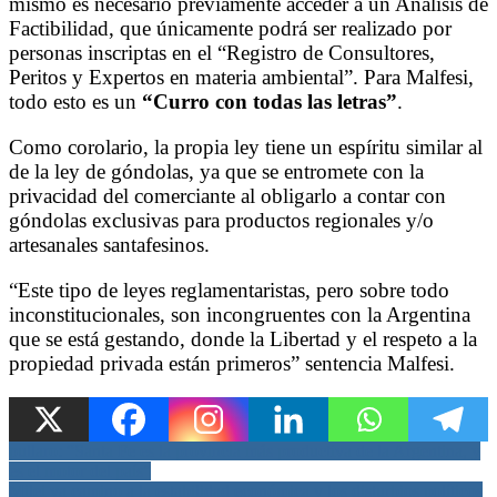
mismo es necesario previamente acceder a un Análisis de
Factibilidad, que únicamente podrá ser realizado por
personas inscriptas en el “Registro de Consultores,
Peritos y Expertos en materia ambiental”. Para Malfesi,
todo esto es un
“Curro con todas las letras”
.
Como corolario, la propia ley tiene un espíritu similar al
de la ley de góndolas, ya que se entromete con la
privacidad del comerciante al obligarlo a contar con
góndolas exclusivas para productos regionales y/o
artesanales santafesinos.
“Este tipo de leyes reglamentaristas, pero sobre todo
inconstitucionales, son incongruentes con la Argentina
que se está gestando, donde la Libertad y el respeto a la
propiedad privada están primeros” sentencia Malfesi.
Navegación
pullaro: “Santa Fe es la provincia más productiva de la Argentina, y
es el motor del país”
de
Milei va camino a la estabilidad económica y los disturbios políticos