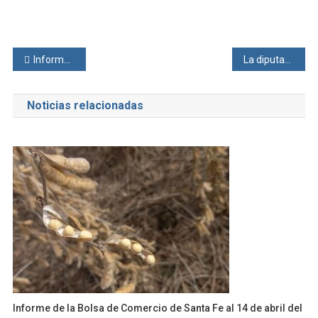
Navegación
Informe de la Bolsa de Comercio de Santa Fe al 8 de octubre del 2024
La diputada libertaria Silvia Malfesi va por el “Régimen Grandes Superficies”.
de
Noticias relacionadas
entradas
Informe de la Bolsa de Comercio de Santa Fe al 14 de abril del