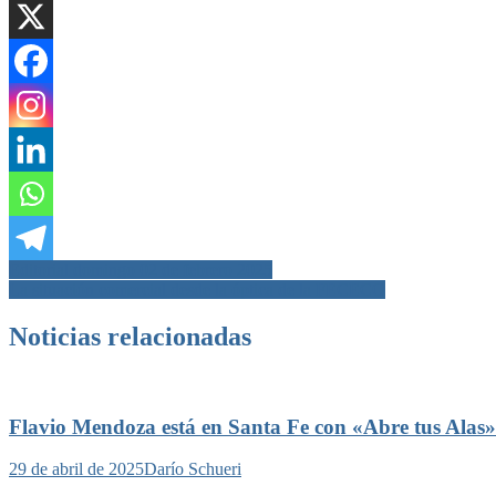
Navegación
Editorial domingo 02 de febrero 2025
La situación comercial desde la óptica de la FECECO
de
entradas
Noticias relacionadas
Flavio Mendoza está en Santa Fe con «Abre tus Alas»
29 de abril de 2025
Darío Schueri