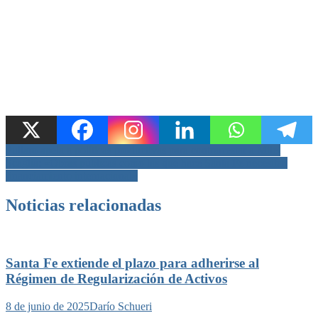
Navegación
Pullaro apela a políticas productivas para contrarrestar a Milei
Scaglia: «Obras públicas como las que hace Santa Fe necesitan
de
financiamiento internacional»
entradas
Noticias relacionadas
Santa Fe extiende el plazo para adherirse al
Régimen de Regularización de Activos
8 de junio de 2025
Darío Schueri