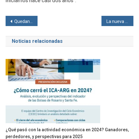
iniciamos hace casi dos años”.
Navegación
Quedan 13 días para conocer el rumbo de Argentina
La nueva Constitución santafesina bajo la óptica de un experto
de
Noticias relacionadas
entradas
¿Qué pasó con la actividad económica en 2024? Ganadores,
perdedores, y perspectivas para 2025