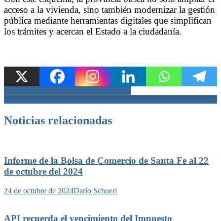
acceso a la vivienda, sino también modernizar la gestión
pública mediante herramientas digitales que simplifican
los trámites y acercan el Estado a la ciudadanía.
Navegación
Arena: «Ahora viene el debate electoral»
Informe de la Bolsa de Comercio de Santa Fe al 28 de abril del 2026
de
entradas
Noticias relacionadas
Informe de la Bolsa de Comercio de Santa Fe al 22
de octubre del 2024
24 de octubre de 2024
Darío Schueri
API recuerda el vencimiento del Impuesto