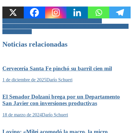
Navegación
La Provincia de Santa Fe colocó bonos en Wal Street
Castellani: «Queremos educar a nuestros jóvenes en valores que los
de
hagan mejores»
entradas
Noticias relacionadas
Cervecería Santa Fe pinchó su barril cien mil
1 de diciembre de 2025
Darío Schueri
El Senador Dolzani brega por un Departamento
San Javier con inversiones productivas
18 de marzo de 2024
Darío Schueri
Lovino: «Milei acomodó la macro, la micro